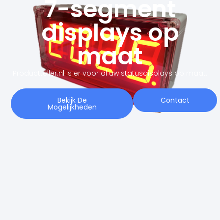
7-segment
displays op
maat
Productteller.nl is er voor al uw statusdisplays op maat.
Bekijk De
Contact
Mogelijkheden